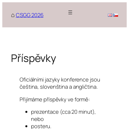
Přeskočit
na
CSGG 2026
obsah
Příspěvky
Oficiálními jazyky konference jsou
čeština, slovenština a angličtina.
Přijímáme příspěvky ve formě:
prezentace (cca 20 minut),
nebo
posteru.