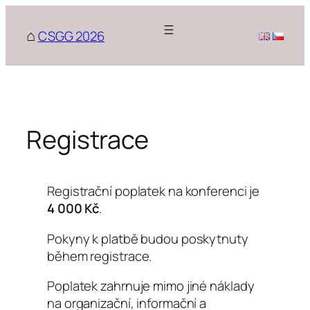
Přeskočit
na
CSGG 2026
obsah
Registrace
Registrační poplatek na konferenci je
4 000 Kč
.
Pokyny k platbě budou poskytnuty
během registrace.
Poplatek zahrnuje mimo jiné náklady
na organizační, informační a