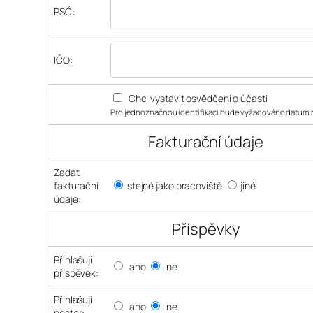
PSČ:
IČO:
Chci vystavit osvědčení o účasti
Pro jednoznačnou identifikaci bude vyžadováno datum 
Fakturační údaje
Zadat
fakturační
stejné jako pracoviště
jiné
údaje:
Příspěvky
Přihlašuji
ano
ne
příspěvek:
Přihlašuji
ano
ne
poster: