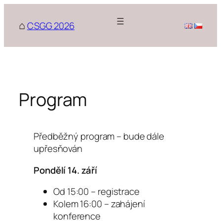
Přeskočit
na
CSGG 2026
obsah
Program
Předběžný program – bude dále
upřesňován
Pondělí 14. září
Od 15:00 – registrace
Kolem 16:00 – zahájení
konference