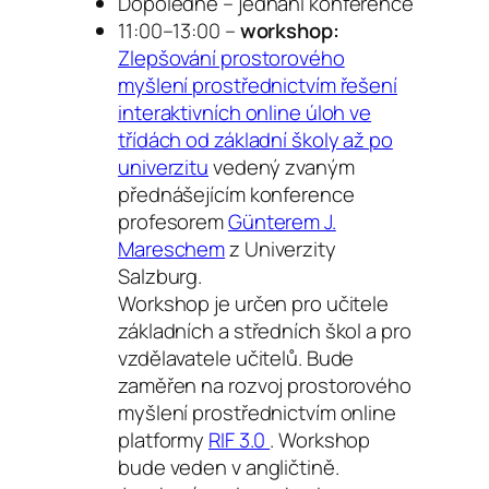
Dopoledne – jednání konference
11:00–13:00 –
workshop:
Zlepšování prostorového
myšlení prostřednictvím řešení
interaktivních online úloh ve
třídách od základní školy až po
univerzitu
vedený zvaným
přednášejícím konference
profesorem
Günterem J.
Mareschem
z Univerzity
Salzburg.
Workshop je určen pro učitele
základních a středních škol a pro
vzdělavatele učitelů. Bude
zaměřen na rozvoj prostorového
myšlení prostřednictvím online
platformy
RIF 3.0
. Workshop
bude veden v angličtině.