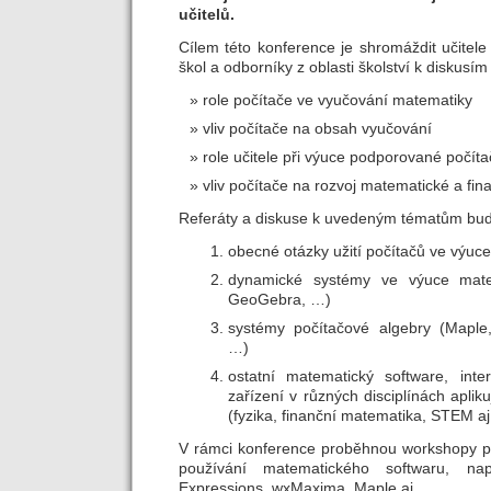
učitelů.
Cílem této konference je shromáždit učitel
škol a odborníky z oblasti školství k diskusí
role počítače ve vyučování matematiky
vliv počítače na obsah vyučování
role učitele při výuce podporované počít
vliv počítače na rozvoj matematické a fin
Referáty a diskuse k uvedeným tématům budo
obecné otázky užití počítačů ve výuc
dynamické systémy ve výuce matem
GeoGebra, …)
systémy počítačové algebry (Mapl
…)
ostatní matematický software, inte
zařízení v různých disciplínách aplik
(fyzika, finanční matematika, STEM aj.
V rámci konference proběhnou workshopy pro
používání matematického softwaru, n
Expressions, wxMaxima, Maple aj.