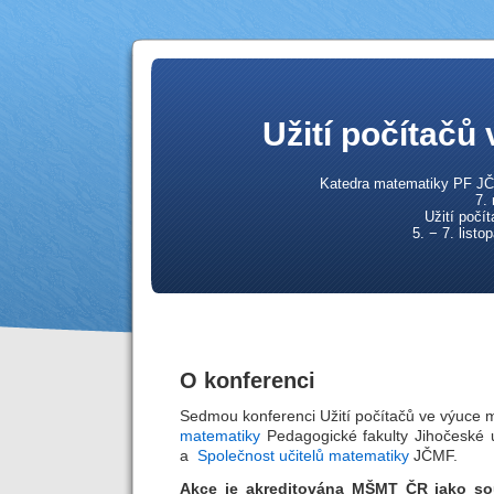
Užití počítačů
Katedra matematiky PF JČ
7.
Užití počí
5. − 7. list
O konferenci
Sedmou konferenci Užití počítačů ve výuce 
matematiky
Pedagogické fakulty Jihočeské u
a
Společnost učitelů matematiky
JČMF
.
Akce je akreditována MŠMT ČR jako sou