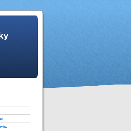
ky
nci
ermíny