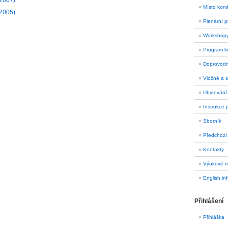
(2007)
Místo kon
(2005)
Plenární 
Workshop
Program k
Doprovodn
Vložné a s
Ubytování
Instrukce 
Sborník
Předchozí
Kontakty
Výukové m
English in
Přihlášení
Přihláška