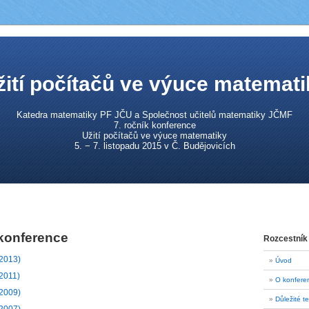
žití počítačů ve výuce matemati
Katedra matematiky PF JČU a Společnost učitelů matematiky JČMF
7. ročník konference
Užití počítačů ve výuce matematiky
5. − 7. listopadu 2015 v Č. Budějovicích
konference
Rozcestník
(2013)
Úvod
(2011)
O konfere
(2009)
Důležité t