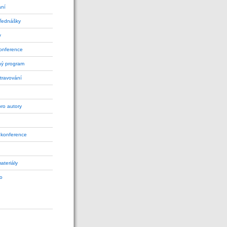
ání
přednášky
y
onference
ý program
travování
pro autory
 konference
ateriály
fo