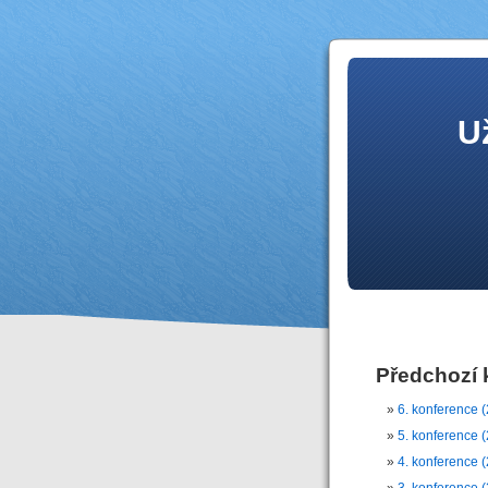
U
Předchozí 
6. konference 
5. konference 
4. konference 