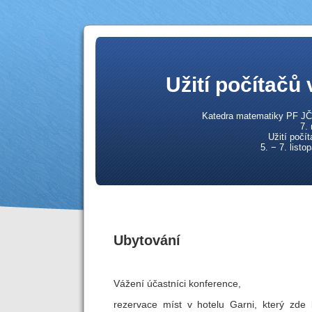
Užití počítačů
Katedra matematiky PF JČ
7.
Užití počí
5. − 7. list
Ubytování
Vážení účastníci konference,
rezervace míst v hotelu Garni, který zde