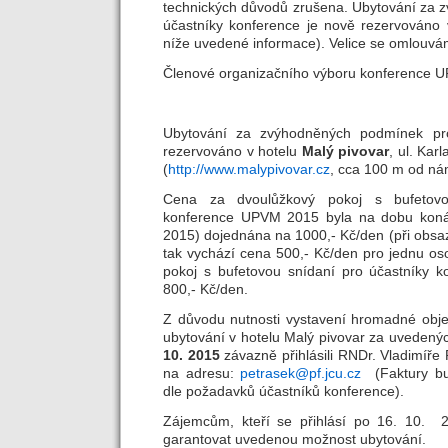
technických důvodů zrušena. Ubytování za
účastníky konference je nově rezervováno
níže uvedené informace). Velice se omlouvám
Členové organizačního výboru konference 
Ubytování za zvýhodněných podmínek pro
rezervováno v hotelu
Malý pivovar
, ul. Kar
(
http://www.malypivovar.cz
, cca 100 m od nám
Cena za dvoulůžkový pokoj s bufetovo
konference UPVM 2015 byla na dobu konán
2015) dojednána na 1000,- Kč/den (při obs
tak vychází cena 500,- Kč/den pro jednu os
pokoj s bufetovou snídaní pro účastníky 
800,- Kč/den.
Z důvodu nutnosti vystavení hromadné obj
ubytování v hotelu Malý pivovar za uveden
10. 2015
závazně přihlásili RNDr. Vladimíře
na adresu:
petrasek@pf.jcu.cz
(Faktury bu
dle požadavků účastníků konference).
Zájemcům, kteří se přihlásí po 16. 10. 
garantovat uvedenou možnost ubytování.