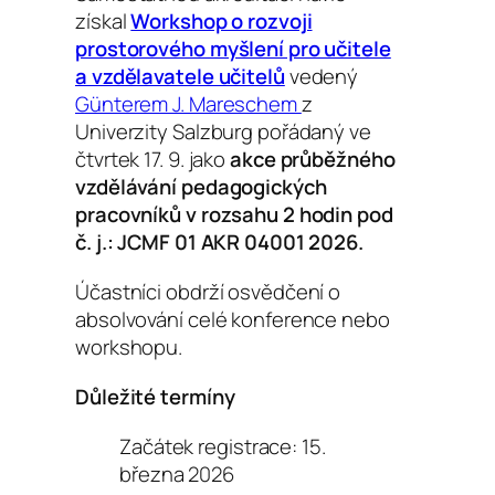
získal
Workshop o rozvoji
prostorového myšlení pro učitele
a vzdělavatele učitelů
vedený
Günterem J. Mareschem
z
Univerzity Salzburg pořádaný ve
čtvrtek 17. 9. jako
akce průběžného
vzdělávání pedagogických
pracovníků v rozsahu 2 hodin pod
č. j.: JCMF 01 AKR 04001 2026.
Účastníci obdrží osvědčení o
absolvování celé konference nebo
workshopu.
Důležité termíny
Začátek registrace: 15.
března 2026