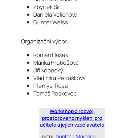
Zbyněk Šír
Daniela Velichová
Gunter Weiss
Organizační výbor:
Roman Hašek
Marika Hrubešová
Jiří Kopecký
Vladimíra Petrášková
Přemysl Rosa
Tomáš Roskovec
Workshop o rozvoji
prostorového myšlení pro
učitele a jejich vzdělavatele
Lektor:
Günter J. Maresch