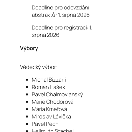
Deadline pro odevzdání
abstraktů: 1. srpna 2026
Deadline pro registraci: 1.
srpna 2026
Výbory
Vědecký výbor:
Michal Bizzarri
Roman Hašek
Pavel Chalmovianský
Marie Chodorová
Mária Kmeťová
Miroslav Lávička
Pavel Pech
Hellmuth Stachel