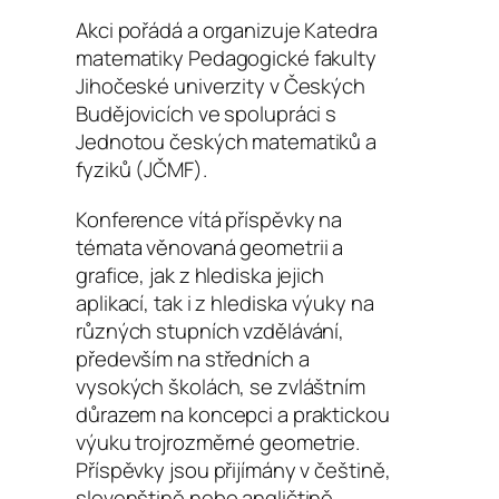
Akci pořádá a organizuje Katedra
matematiky Pedagogické fakulty
Jihočeské univerzity v Českých
Budějovicích ve spolupráci s
Jednotou českých matematiků a
fyziků (JČMF).
Konference vítá příspěvky na
témata věnovaná geometrii a
grafice, jak z hlediska jejich
aplikací, tak i z hlediska výuky na
různých stupních vzdělávání,
především na středních a
vysokých školách, se zvláštním
důrazem na koncepci a praktickou
výuku trojrozměrné geometrie.
Příspěvky jsou přijímány v češtině,
slovenštině nebo angličtině.