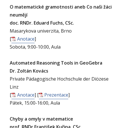
O matematické gramotnosti aneb Co naši žáci
neumějí
doc. RNDr. Eduard Fuchs, CSc.
Masarykova univerzita, Brno
[
Anotace
]
Sobota, 9:00-10:00, Aula
Automated Reasoning Tools in GeoGebra
Dr. Zoltán Kovács
Private Pädagogische Hochschule der Diözese
Linz
[
Anotace
] [
Prezentace
]
Pátek, 15:00-16:00, Aula
Chyby a omyly v matematice
prof. RNDr František Kuřina, CSc.