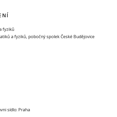
ENÍ
a fyziků
atiků a fyziků, pobočný spolek České Budějovice
vni sídlo: Praha