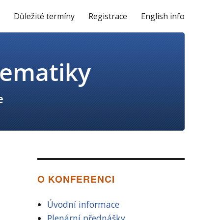
y
Důležité termíny
Registrace
English info
O KONFERENCI
Úvodní informace
Plenární přednášky