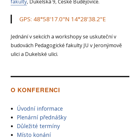
fakulty
, Dukelská 9, České Budějovice.
GPS: 48°58'17.0"N 14°28'38.2"E
Jednání v sekcích a workshopy se uskuteční v
budovách Pedagogické fakulty JU v Jeronýmově
ulici a Dukelské ulici.
O KONFERENCI
Úvodní informace
Plenární přednášky
Důležité termíny
Místo konání