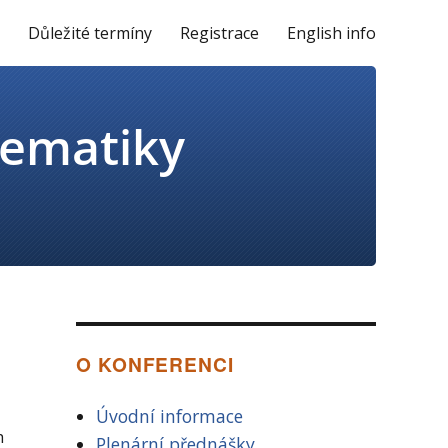
y
Důležité termíny
Registrace
English info
O KONFERENCI
Úvodní informace
h
Plenární přednášky