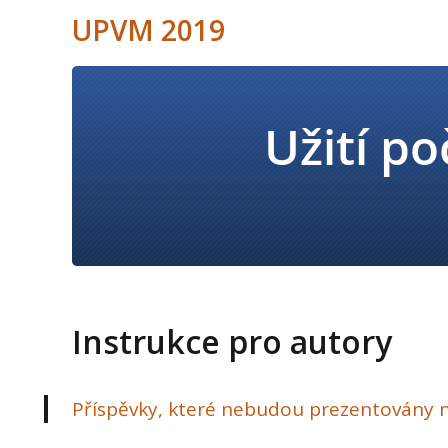
UPVM 2019
Instrukce pro autory
Příspěvky, které nebudou prezentovány n