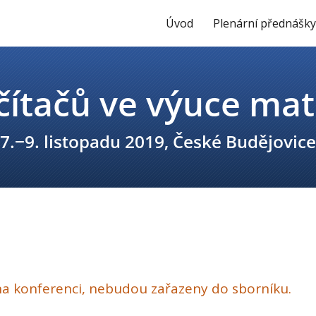
Úvod
Plenární přednášk
a konferenci, nebudou zařazeny do sborníku.