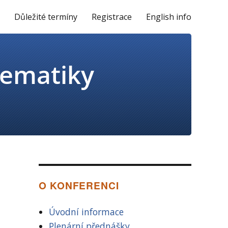
y
Důležité termíny
Registrace
English info
O KONFERENCI
Úvodní informace
Plenární přednášky