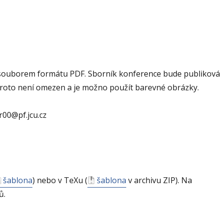
 souborem formátu PDF. Sborník konference bude publikov
proto není omezen a je možno použít barevné obrázky.
00@pf.jcu.cz
šablona
) nebo v TeXu (
šablona
v archivu ZIP). Na
ů.