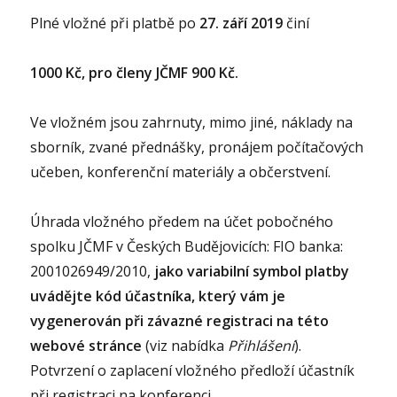
Plné vložné při platbě po
27. září 2019
činí
1000 Kč, pro členy JČMF 900 Kč.
Ve vložném jsou zahrnuty, mimo jiné, náklady na
sborník, zvané přednášky, pronájem počítačových
učeben, konferenční materiály a občerstvení.
Úhrada vložného předem na účet pobočného
spolku JČMF v Českých Budějovicích: FIO banka:
2001026949/2010,
jako variabilní symbol platby
uvádějte kód účastníka, který vám je
vygenerován při závazné registraci na této
webové stránce
(viz nabídka
Přihlášení
).
Potvrzení o zaplacení vložného předloží účastník
při registraci na konferenci.